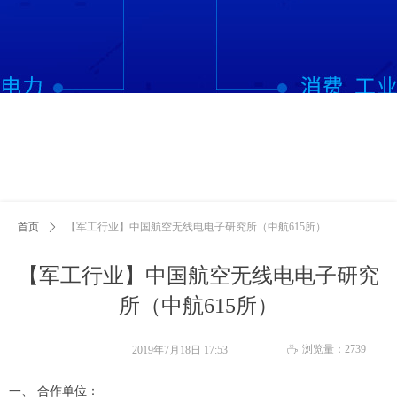
首页
ꄲ
【军工行业】中国航空无线电电子研究所（中航615所）
【军工行业】中国航空无线电电子研究
所（中航615所）
浏览量：
2739
2019年7月18日
17:53
ꄘ
一、 合作单位：