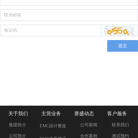
提交
关于我们
主营业务
赛盛动态
客户服务
集团简介
公司新闻
联系我们
EMC设计整改
合作案例
公司简介
测试预约