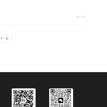
넶
158
下一页