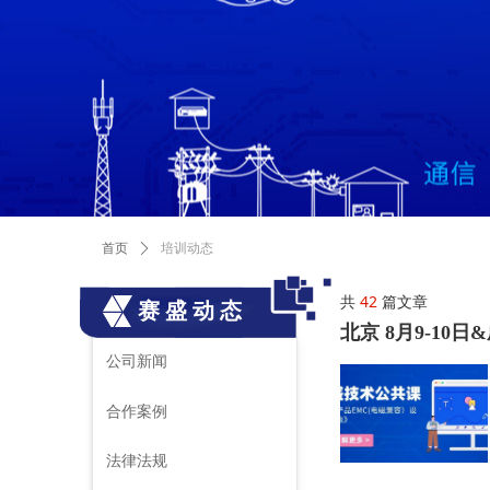
培训动态
首页
ꄲ
共
42
篇文章
赛盛动态
北京 8月9-10
公司新闻
合作案例
法律法规