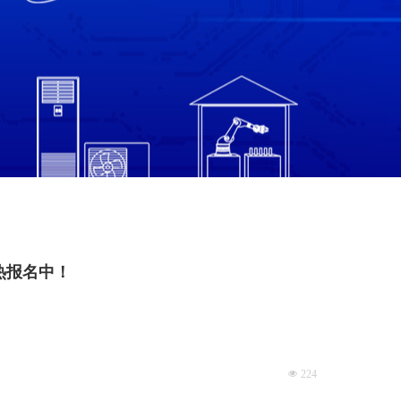
火热报名中！
넶
224